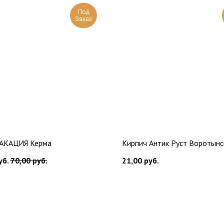
Под
Заказ
 АКАЦИЯ Керма
Кирпич Антик Руст Воротынс
уб.
70,00
руб.
21,00
руб.