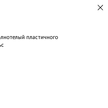
олнотелый пластичного
ьс