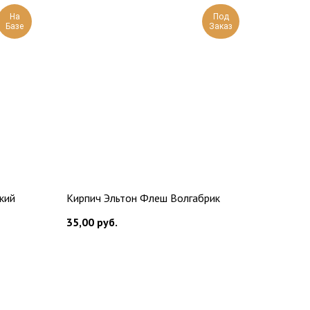
На
Под
Базе
Заказ
кий
Кирпич Эльтон Флеш Волгабрик
35,00
руб.