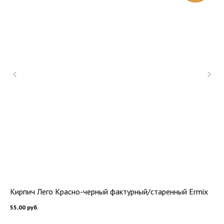
Кирпич Лего Красно-черный фактурный/старенный Ermix
Ки
55,00
руб.
55,