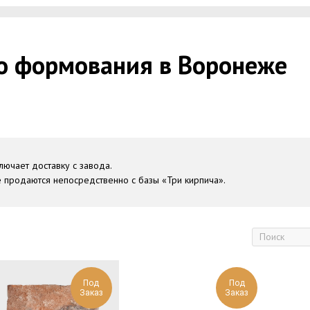
го формования
в Воронеже
лючает доставку с завода.
е продаются непосредственно с базы «Три кирпича».
Под
Под
Заказ
Заказ