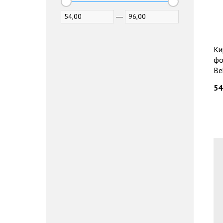
—
Ки
фо
Be
54