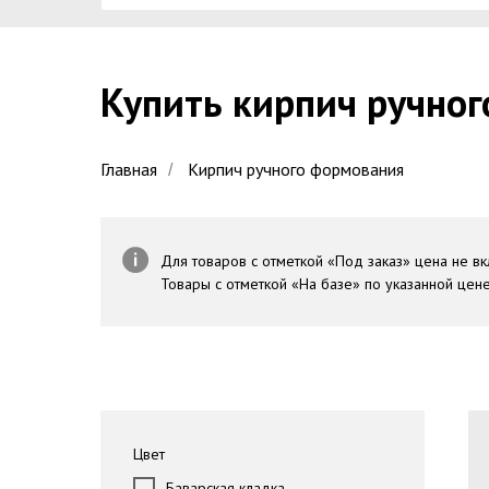
Купить
кирпич ручно
Главная
Кирпич ручного формования
/
Для товаров с отметкой «Под заказ» цена не вк
Товары с отметкой «На базе» по указанной цен
Цвет
Баварская кладка