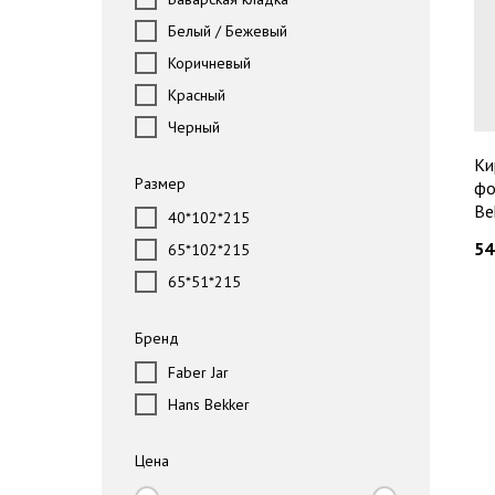
Белый / Бежевый
Коричневый
Красный
Черный
Ки
Размер
фо
Be
40*102*215
54
65*102*215
65*51*215
Бренд
Faber Jar
Hans Bekker
Цена